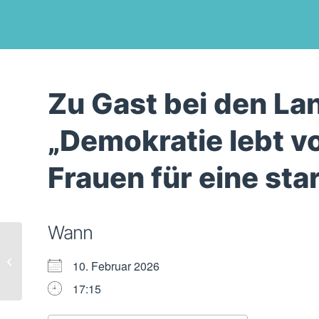
Zu Gast bei den La
„Demokratie lebt v
Frauen für eine st
Wann
Podiumsdiskussion
zur Landtagswahl für
10. Februar 2026
Jugendliche –
Antworten zu
17:15
Deinen...