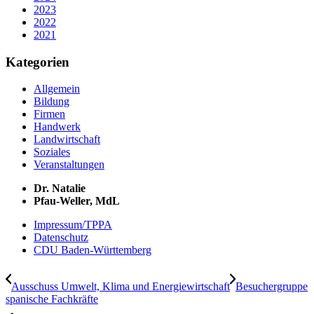
2023
2022
2021
Kategorien
Allgemein
Bildung
Firmen
Handwerk
Landwirtschaft
Soziales
Veranstaltungen
Dr. Natalie
Pfau-Weller, MdL
Impressum/TPPA
Datenschutz
CDU Baden-Württemberg
Ausschuss Umwelt, Klima und Energiewirtschaft
Besuchergruppe
spanische Fachkräfte