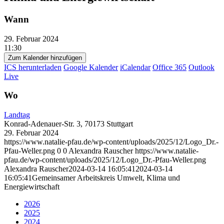
Wann
29. Februar 2024
11:30
Zum Kalender hinzufügen
ICS herunterladen
Google Kalender
iCalendar
Office 365
Outlook
Live
Wo
Landtag
Konrad-Adenauer-Str. 3, 70173 Stuttgart
29. Februar 2024
https://www.natalie-pfau.de/wp-content/uploads/2025/12/Logo_Dr.-
Pfau-Weller.png
0
0
Alexandra Rauscher
https://www.natalie-
pfau.de/wp-content/uploads/2025/12/Logo_Dr.-Pfau-Weller.png
Alexandra Rauscher
2024-03-14 16:05:41
2024-03-14
16:05:41
Gemeinsamer Arbeitskreis Umwelt, Klima und
Energiewirtschaft
2026
2025
2024