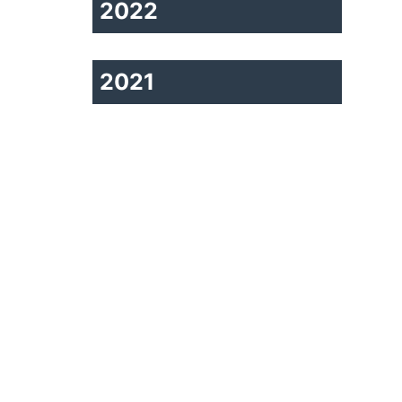
2022
2021
Kategorien
Allgemein
Bildung
Firmen
Handwerk
Landwirtschaft
Soziales