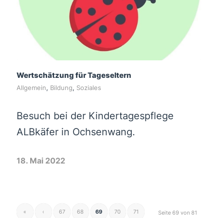
Wertschätzung für Tageseltern
Allgemein
,
Bildung
,
Soziales
Besuch bei der Kindertagespflege
ALBkäfer in Ochsenwang.
18. Mai 2022
«
‹
67
68
69
70
71
Seite 69 von 81