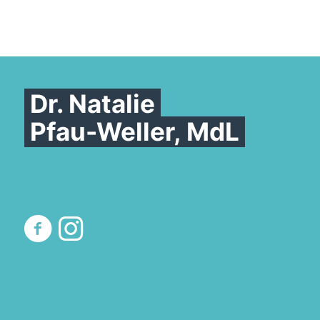
Dr. Natalie
Pfau-Weller, MdL