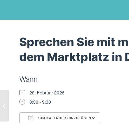
Sprechen Sie mit mi
dem Marktplatz in 
Wann
28. Februar 2026
Sprechen Sie mit mir – am
8:30 - 9:30
Infostand auf dem Marktplatz in
Plochingen
ZUM KALENDER HINZUFÜGEN
ICS herunterladen
Google Kal