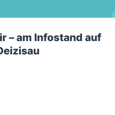
r – am Infostand auf
Deizisau
ender
iCalendar