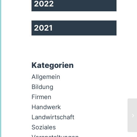
2022
2021
Kategorien
Allgemein
Bildung
Firmen
Handwerk
Po
Landwirtschaft
C
Soziales