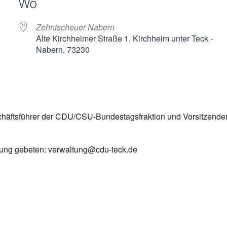
Wo
Zehntscheuer Nabern
Alte Kirchheimer Straße 1, Kirchheim unter Teck -
Nabern, 73230
ender
iCalendar
schäftsführer der CDU/CSU-Bundestagsfraktion und Vorsitzende
ung gebeten: verwaltung@cdu-teck.de