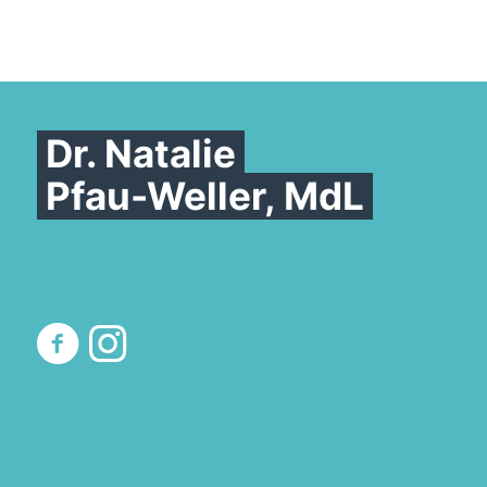
Dr. Natalie
Pfau-Weller, MdL